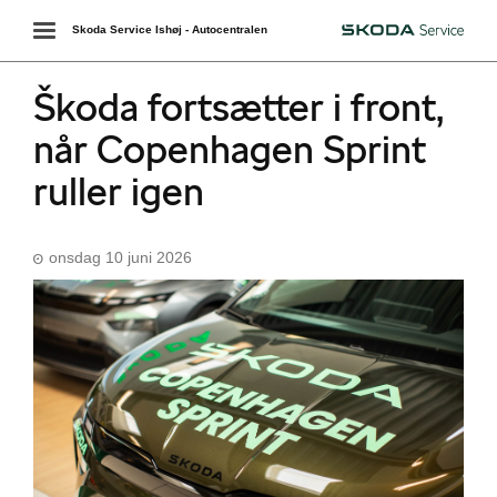
Toggle
Skoda Service Ishøj - Autocentralen
Škoda
navigation
Škoda fortsætter i front,
når Copenhagen Sprint
ruller igen
onsdag 10 juni 2026
Škoda Danmarks