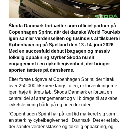
Škoda Danmark fortsætter som officiel partner på
Copenhagen Sprint, når det danske World Tour-løb
igen samler verdenseliten og tusindvis af tilskuere i
København og på Sjælland den 13.-14. juni 2026.
Med en succesfuld debut i bagagen og massiv
folkelig opbakning styrker Škoda nu sit
engagement i en cykelbegivenhed, der bringer
sporten tættere på danskerne.
Efter første udgave af Copenhagen Sprint, der tiltrak
over 250.000 tilskuere langs ruten, er forventningerne
igen høje til årets løb. Škoda Danmark er fortsat en
central del af arrangementet og vil bidrage til at skabe
cykelstemning både på og uden for ruten.
”Copenhagen Sprint har på kort tid markeret sig som
en stærk ny cykelbegivenhed i Danmark. Det er et løb,
der samler verdensklasse og folkelig opbakning, og