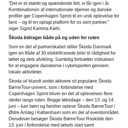
”Det er et stærkt og spændende felt, vi får igen i år.
Kombinationen af internationale stjerner og danske
profiler gør Copenhagen Sprint til en unik oplevelse for
fans – og til en oplagt platform for os som partner,”
siger Sigrid Kamma Køhl.
Škoda bidrager både på og uden for ruten
Som en del af partnerskabet stiller Škoda Danmark
igen en flåde af 30 elektrificerede biler til rådighed for
løbet og dets afvikling. Samtidig fortsætter indsatsen
for at engagere danskerne i cykelsporten gennem
lokale aktiviteter.
Škoda vil blandt andet aktivere sit populære Škoda
BørneTour-univers, som i forbindelse med
Copenhagen Sprint bliver en del af oplevelsen flere
steder langs ruten. Begge løbsdage – den 13. og 14.
juni – kan børn og familier opleve Škoda BørneTour i
Østre Anlæg i København som en del af eventområdet.
Derudover besøger Škoda BørneTour Roskilde den
13. juni i forbindelse med løbets start samt