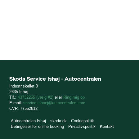
Skoda Service Ishøj - Autocentralen
Industriskellet 3
2635 Ishøj
Tlf.:
43732255 (vælg #2)
eller
Ring mig op
E-mail:
service.ishoej@autocentralen.com
CVR: 77552812
Autocentralen Ishøj
skoda.dk
Cookiepolitik
Betingelser for online booking
Privatlivspolitik
Kontakt