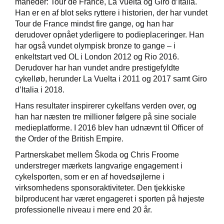
måneder: Tour de France, La Vuelta og Giro d’Italia.
Han er en af blot seks ryttere i historien, der har vundet
Tour de France mindst fire gange, og han har
derudover opnået yderligere to podieplaceringer. Han
har også vundet olympisk bronze to gange – i
enkeltstart ved OL i London 2012 og Rio 2016.
Derudover har han vundet andre prestigefyldte
cykelløb, herunder La Vuelta i 2011 og 2017 samt Giro
d’Italia i 2018.
Hans resultater inspirerer cykelfans verden over, og
han har næsten tre millioner følgere på sine sociale
medieplatforme. I 2016 blev han udnævnt til Officer of
the Order of the British Empire.
Partnerskabet mellem Škoda og Chris Froome
understreger mærkets langvarige engagement i
cykelsporten, som er en af hovedsøjlerne i
virksomhedens sponsoraktiviteter. Den tjekkiske
bilproducent har været engageret i sporten på højeste
professionelle niveau i mere end 20 år.