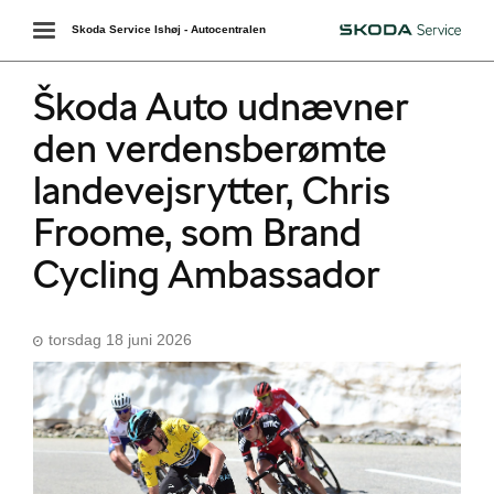
Toggle
Skoda Service Ishøj - Autocentralen
Škoda
navigation
Škoda Auto udnævner
den verdensberømte
landevejsrytter, Chris
Froome, som Brand
Cycling Ambassador
torsdag 18 juni 2026
Škoda Danmarks