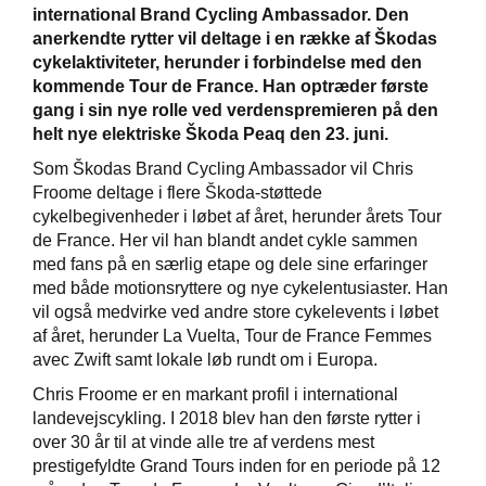
international Brand Cycling Ambassador. Den
anerkendte rytter vil deltage i en række af Škodas
cykelaktiviteter, herunder i forbindelse med den
kommende Tour de France. Han optræder første
gang i sin nye rolle ved verdenspremieren på den
helt nye elektriske Škoda Peaq den 23. juni.
Som Škodas Brand Cycling Ambassador vil Chris
Froome deltage i flere Škoda-støttede
cykelbegivenheder i løbet af året, herunder årets Tour
de France. Her vil han blandt andet cykle sammen
med fans på en særlig etape og dele sine erfaringer
med både motionsryttere og nye cykelentusiaster. Han
vil også medvirke ved andre store cykelevents i løbet
af året, herunder La Vuelta, Tour de France Femmes
avec Zwift samt lokale løb rundt om i Europa.
Chris Froome er en markant profil i international
landevejscykling. I 2018 blev han den første rytter i
over 30 år til at vinde alle tre af verdens mest
prestigefyldte Grand Tours inden for en periode på 12